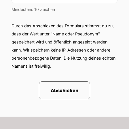
seiner gesamten Motorsport-Karriere über den,
Mindestens 10 Zeichen
der mit dem sensationellen Gewinn der DTM
Meisterschaft hätte enden können.
Durch das Abschicken des Formulars stimmst du zu,
00:02:00: Vielleicht sogar hätten Enden müssen!
dass der Wert unter "Name oder Pseudonym"
gespeichert wird und öffentlich angezeigt werden
00:02:02: Aber dann eben für Marc Hessel leider
kann. Wir speichern keine IP-Adressen oder andere
nur mit einem immer noch hervorragenden
dritten Platz in der Fahrerwertung
personenbezogene Daten. Die Nutzung deines echten
Namens ist freiwillig.
00:02:10: ausgehen.
00:02:18: Und damit Moin, moin und Servus.
Abschicken
00:02:21: Herzlich willkommen hier bei
Motorekonen und den einhundert besten Autos
aller Zeiten!
00:02:28: Mein Name ist Hans Neubert und ich