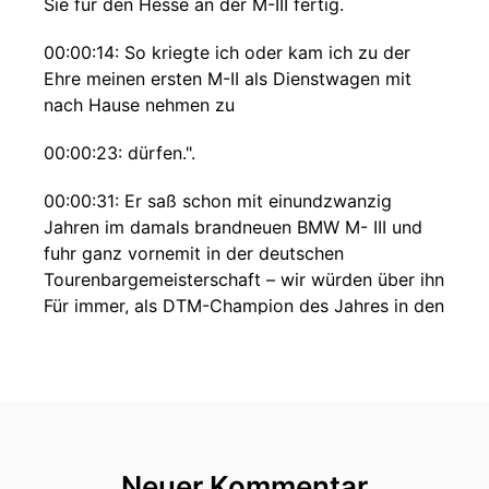
Sie für den Hesse an der M-III fertig.
00:00:14: So kriegte ich oder kam ich zu der
Ehre meinen ersten M-II als Dienstwagen mit
nach Hause nehmen zu
00:00:23: dürfen.".
00:00:31: Er saß schon mit einundzwanzig
Jahren im damals brandneuen BMW M- III und
fuhr ganz vornemit in der deutschen
Tourenbargemeisterschaft – wir würden über ihn
Für immer, als DTM-Champion des Jahres in den
letzten Jahren, wenn er damals nicht durch eine
ziemlich missglückte Teamorder im allerletzten
Rennen der Saison noch eingebremst worden
wäre.
00:00:57: Mark Hessel ist heute hier zu Gast
Neuer Kommentar
beim Motorekon und ich spreche mit ihm über