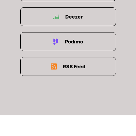
00:03:08: Herzlich willkommen bei Motorekon
Mark Hessel!
Deezer
00:03:11: Ja, freu mich sehr.
00:03:14: Lassen Sie uns am Anfang vielleicht
Podimo
mal ganz weit zurückgucken.
00:03:17: Können Sie sich noch erinnern wenn
RSS Feed
sie zum ersten Mal im Leben so ganz bewusst
ein Auto erlebt haben?
00:03:23: Und welches das war?
00:03:25: Ui ja da muss ich tatsächlich ziemlich
weit zurückgehen weil mein Vater war ja schon
im Motorsport unterwegs.
00:03:33: Und das hat also im frühesten